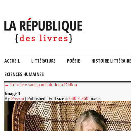
ACCUEIL
LITTÉRATURE
POÉSIE
HISTOIRE LITTÉRAIR
SCIENCES HUMAINES
← Le « Je » sans pareil de Joan Didion
Image 3
By
Passou
| Published
| Full size is
640 × 360
pixels