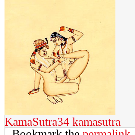
KamaSutra34
kamasutra
Bookmark the
permalink
.