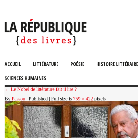
ACCUEIL
LITTÉRATURE
POÉSIE
HISTOIRE LITTÉRAIR
SCIENCES HUMAINES
← Le Nobel de littérature fait-il lire ?
By
Passou
| Published
| Full size is
759 × 422
pixels