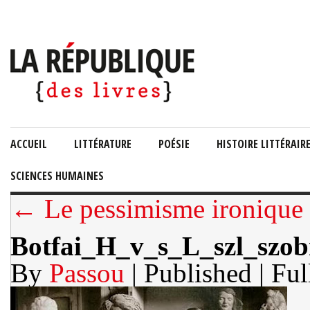
ACCUEIL
LITTÉRATURE
POÉSIE
HISTOIRE LITTÉRAIR
SCIENCES HUMAINES
← Le pessimisme ironique 
Botfai_H_v_s_L_szl_szob
By
Passou
| Published
| Ful