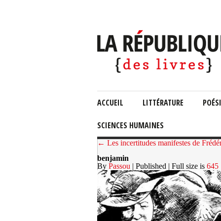
ACCUEIL
LITTÉRATURE
POÉS
SCIENCES HUMAINES
← Les incertitudes manifestes de Frédé
benjamin
By
Passou
| Published
| Full size is
645 