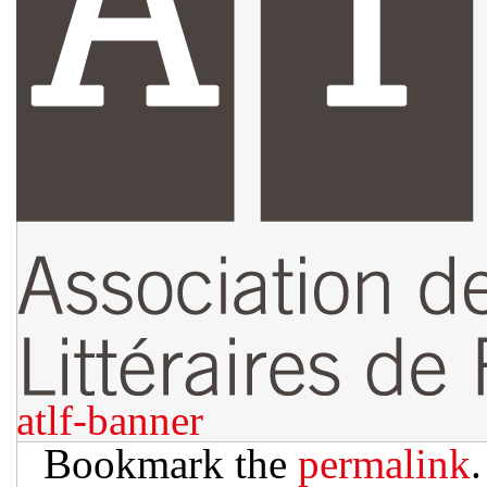
atlf-banner
Bookmark the
permalink
.