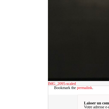
IMG_2095-scaled
Bookmark the
permalink
.
Laisser un co
Votre adresse e-