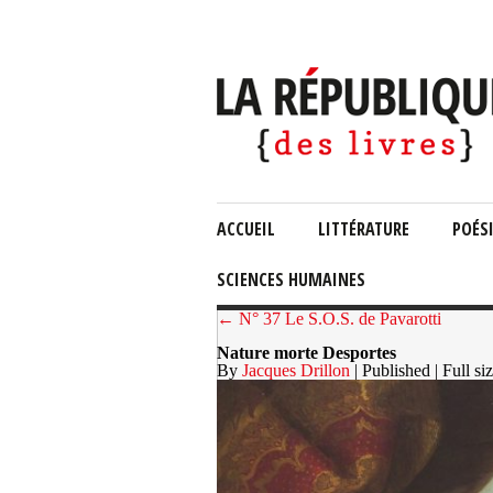
ACCUEIL
LITTÉRATURE
POÉS
SCIENCES HUMAINES
← N° 37 Le S.O.S. de Pavarotti
Nature morte Desportes
By
Jacques Drillon
| Published
| Full si