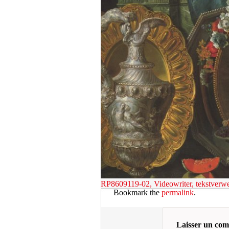
RP8609119-02, Videowriter, tekstverwe
Bookmark the
permalink
.
Laisser un co