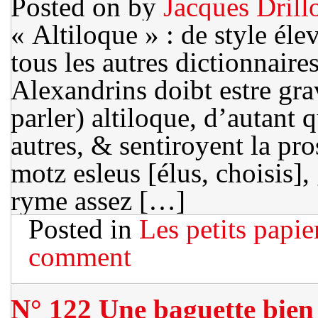
Posted on
by
Jacques Drill
« Altiloque » : de style éle
tous les autres dictionnair
Alexandrins doibt estre grav
parler) altiloque, d’autant 
autres, & sentiroyent la pr
motz esleus [élus, choisis]
ryme assez […]
Posted in
Les petits papie
comment
N° 122 Une baguette bien