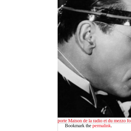
porte
Maison de la radio et du mezzo fo
Bookmark the
permalink
.