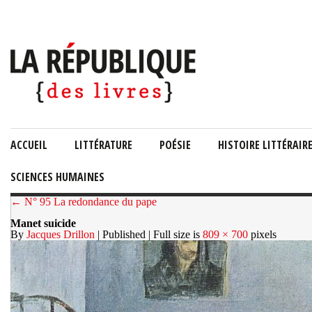
ACCUEIL
LITTÉRATURE
POÉSIE
HISTOIRE LITTÉRAIR
SCIENCES HUMAINES
← N° 95 La redondance du pape
Manet suicide
By
Jacques Drillon
| Published
| Full size is
809 × 700
pixels