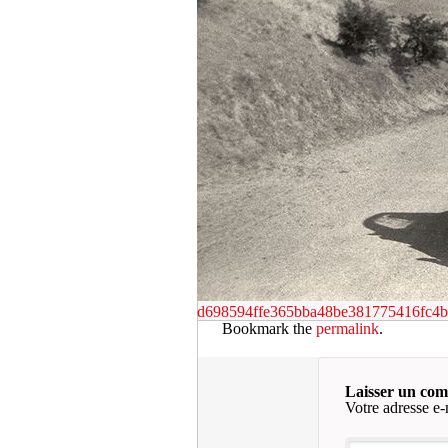
d698594ffe365bba48be381775416fc4b
Bookmark the
permalink
.
Laisser un co
Votre adresse e-