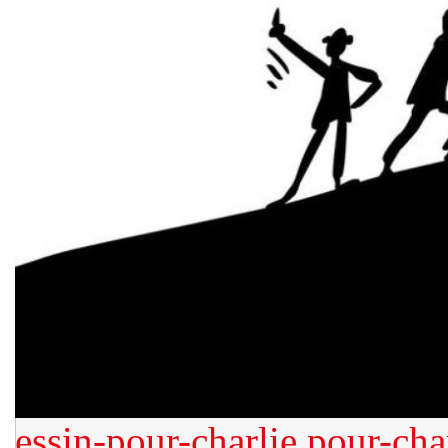
essin-pour-charlie
pour-cha