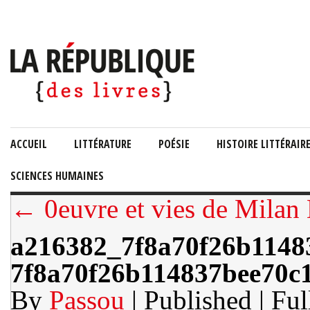
ACCUEIL
LITTÉRATURE
POÉSIE
HISTOIRE LITTÉRAIR
SCIENCES HUMAINES
← 0euvre et vies de Milan
a216382_7f8a70f26b1148
7f8a70f26b114837bee70c
By
Passou
| Published
| Ful