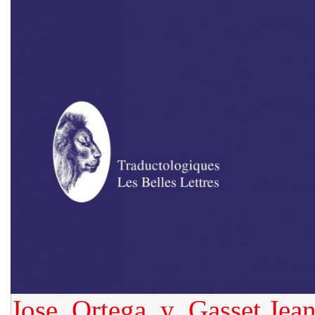
Jose_Ortega_y_Gasset
Jea