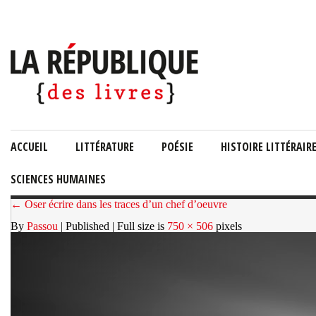
ACCUEIL
LITTÉRATURE
POÉSIE
HISTOIRE LITTÉRAIR
SCIENCES HUMAINES
← Oser écrire dans les traces d’un chef d’oeuvre
By
Passou
| Published
| Full size is
750 × 506
pixels