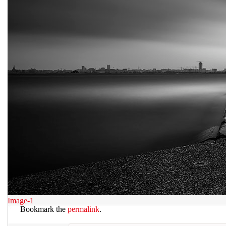
Image-1
Bookmark the
permalink
.