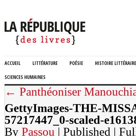
ACCUEIL
LITTÉRATURE
POÉSIE
HISTOIRE LITTÉRAIR
SCIENCES HUMAINES
← Panthéoniser Manouchian
GettyImages-THE-MI
57217447_0-scaled-e16138
By
Passou
| Published
| Ful