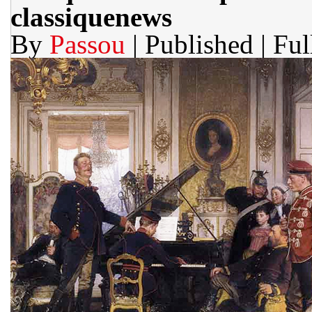
classiquenews
By
Passou
| Published
| Ful