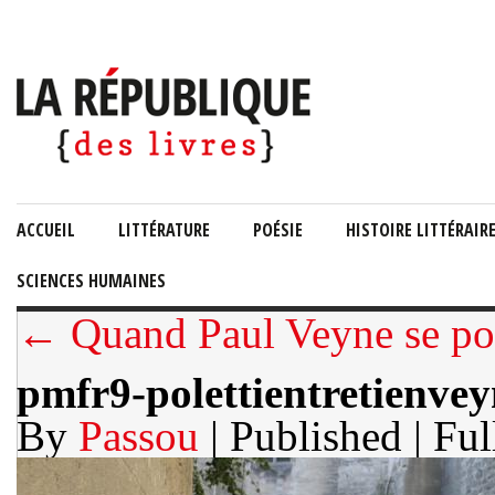
ACCUEIL
LITTÉRATURE
POÉSIE
HISTOIRE LITTÉRAIR
SCIENCES HUMAINES
← Quand Paul Veyne se port
pmfr9-polettientretienve
By
Passou
| Published
| Ful