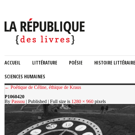
ACCUEIL
LITTÉRATURE
POÉSIE
HISTOIRE LITTÉRAIR
SCIENCES HUMAINES
← Poétique de Céline, éthique de Kraus
P1060420
By
Passou
| Published
| Full size is
1280 × 960
pixels