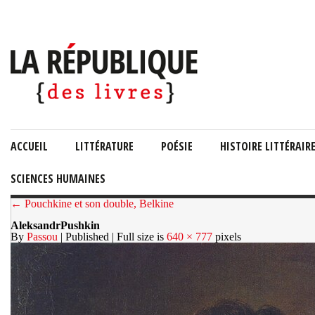
ACCUEIL
LITTÉRATURE
POÉSIE
HISTOIRE LITTÉRAIR
SCIENCES HUMAINES
← Pouchkine et son double, Belkine
AleksandrPushkin
By
Passou
| Published
| Full size is
640 × 777
pixels