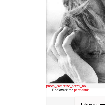
photo_catherine_perrel_nb
Bookmark the
permalink
.
Laisser un co