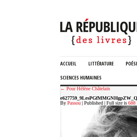
ACCUEIL
LITTÉRATURE
POÉS
SCIENCES HUMAINES
← Pour Hélène Châtelain
e627759_9LesPGfMMGNHgpZW_Q
By
Passou
| Published
| Full size is
688 