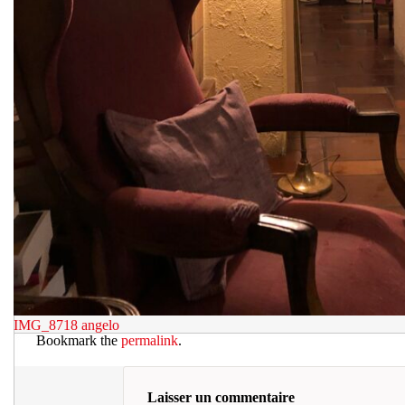
IMG_8718
angelo
Bookmark the
permalink
.
Laisser un commentaire