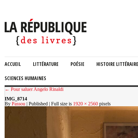
ACCUEIL
LITTÉRATURE
POÉSIE
HISTOIRE LITTÉRAIR
SCIENCES HUMAINES
← Pour saluer Angelo Rinaldi
IMG_8714
By
Passou
| Published
| Full size is
1920 × 2560
pixels