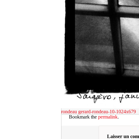
rondeau
gerard-rondeau-10-1024x679
Bookmark the
permalink
.
Laisser un co