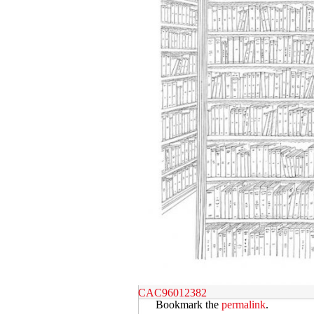
CAC96012382
Bookmark the
permalink
.