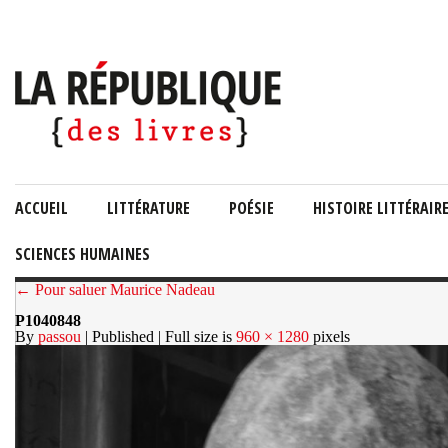
ACCUEIL
LITTÉRATURE
POÉSIE
HISTOIRE LITTÉRAIR
SCIENCES HUMAINES
← Pour saluer Maurice Nadeau
P1040848
By
passou
| Published
| Full size is
960 × 1280
pixels