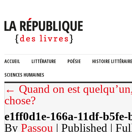
ACCUEIL
LITTÉRATURE
POÉSIE
HISTOIRE LITTÉRAIR
SCIENCES HUMAINES
← Quand on est quelqu’un,
chose?
e1ff0d1e-166a-11df-b5fe-
By
Passou
| Published
| Ful