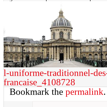
l-uniforme-traditionnel-de
francaise_4108728
Bookmark the
permalink
.