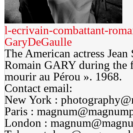
l-ecrivain-combattant-roma
GaryDeGaulle
The American actress Jea
Romain GARY during the fi
mourir au Pérou ». 1968.
Contact email:
New York : photography
Paris : magnum@magnumph
London : magnum@magnum