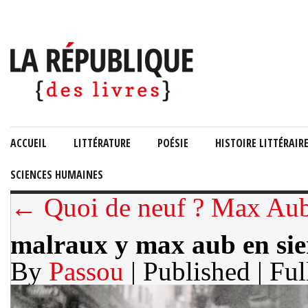
ACCUEIL
LITTÉRATURE
POÉSIE
HISTOIRE LITTÉRAIR
SCIENCES HUMAINES
← Quoi de neuf ? Max Au
malraux y max aub en sier
By
Passou
| Published
| Ful