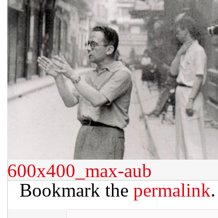
600x400_max-aub
Bookmark the
permalink
.