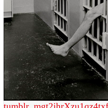
tumblr_mgt2jhrXzu1qz4tx