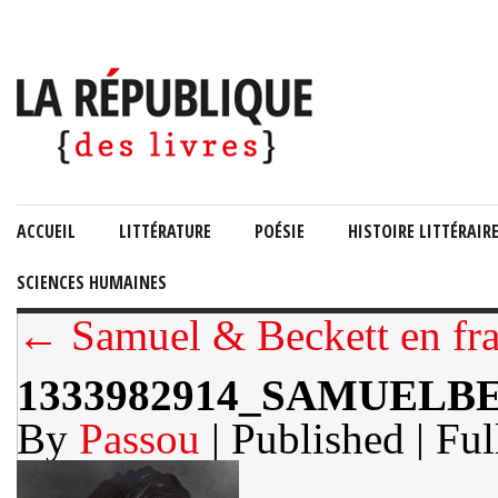
ACCUEIL
LITTÉRATURE
POÉSIE
HISTOIRE LITTÉRAIR
SCIENCES HUMAINES
← Samuel & Beckett en fra
1333982914_SAMUELB
By
Passou
| Published
| Ful