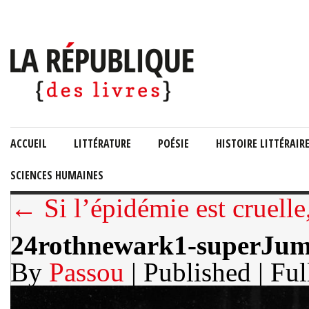
ACCUEIL
LITTÉRATURE
POÉSIE
HISTOIRE LITTÉRAIR
SCIENCES HUMAINES
← Si l’épidémie est cruelle
24rothnewark1-superJu
By
Passou
| Published
| Ful