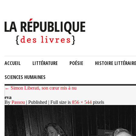
ACCUEIL
LITTÉRATURE
POÉSIE
HISTOIRE LITTÉRAIR
SCIENCES HUMAINES
← Simon Liberati, son cœur mis à nu
eva
By
Passou
| Published
| Full size is
856 × 544
pixels