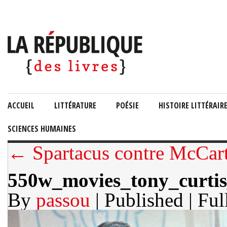
ACCUEIL
LITTÉRATURE
POÉSIE
HISTOIRE LITTÉRAIR
SCIENCES HUMAINES
← Spartacus contre McCar
550w_movies_tony_curti
By
passou
| Published
| Ful