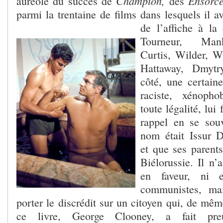
Champion,
Ensorce
auréolé du succès de
des
parmi la trentaine de films dans lesquels il av
de l’affiche à l
Tourneur, Mank
Curtis, Wilder, Wy
Hattaway, Dmytr
côté, une certai
raciste, xénoph
toute légalité, lui
rappel en se sou
nom était Issur 
et que ses parents
Biélorussie. Il n’
en faveur, ni e
communistes, mais
porter le discrédit sur un citoyen qui, de mêm
ce livre, George Clooney, a fait preu