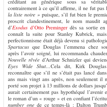
créditant au générique sous sa véritab
contrairement à ce qu’il affirme, il ne fut pas
la liste noire »
puisque, s’il fut bien le premier
proscrit clandestinement, le nom maudit a
Exodus
d’
d’Otto Preminger
dès sa sortie en
connaît la suite pour Stanley Kubrick, mai
perfectionnisme était déjà devenu si pathologi
Spartacus
que Douglas l’emmena chez son 
,
après l’avoir soigné
lui recommanda chaudeme
Nouvelle rêvée
d’Arthur Schnizler qui devie
Eyes Wide Shut…
Cela dit, Kirk Dougla
reconnaître que s’il ne s’était pas lancé dan
ans mais vingt ans après, non seulement il n’
porté son projet à 13 millions de dollars jusqu
aurait certainement pas hypothéqué l’avenir 
le roman d’un « rouge » et en confiant l’écrit
number one
de ce temps-là : Dalton Trumb