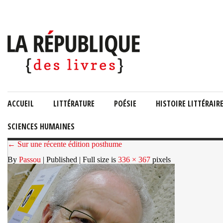
ACCUEIL
LITTÉRATURE
POÉSIE
HISTOIRE LITTÉRAIR
SCIENCES HUMAINES
← Sur une récente édition posthume
By
Passou
| Published
| Full size is
336 × 367
pixels