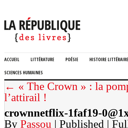
ACCUEIL
LITTÉRATURE
POÉSIE
HISTOIRE LITTÉRAIR
SCIENCES HUMAINES
← « The Crown » : la pompe
l’attirail !
crownnetflix-1faf19-0@1
By
Passou
| Published
| Ful