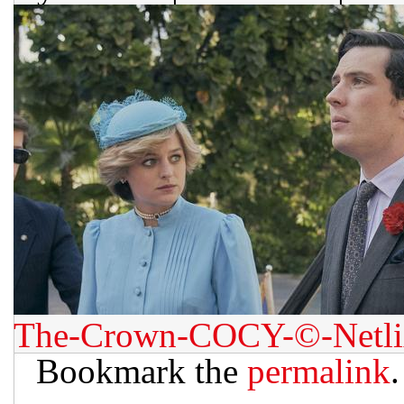
The-Crown-COCY-©-Netli
Bookmark the
permalink
.