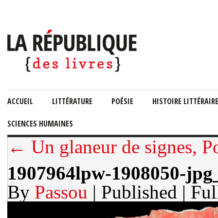
ACCUEIL
LITTÉRATURE
POÉSIE
HISTOIRE LITTÉRAIR
SCIENCES HUMAINES
← Un glaneur de signes, Po
1907964lpw-1908050-jpg
By
Passou
| Published
| Ful