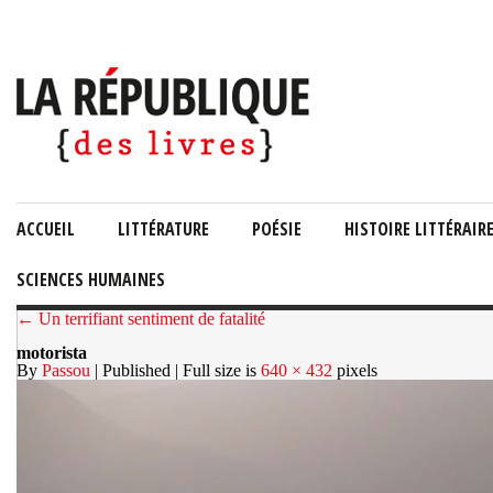
ACCUEIL
LITTÉRATURE
POÉSIE
HISTOIRE LITTÉRAIR
SCIENCES HUMAINES
← Un terrifiant sentiment de fatalité
motorista
By
Passou
| Published
| Full size is
640 × 432
pixels