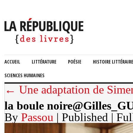
ACCUEIL
LITTÉRATURE
POÉSIE
HISTOIRE LITTÉRAIR
SCIENCES HUMAINES
← Une adaptation de Simen
la boule noire@Gilles_G
By
Passou
| Published
| Ful