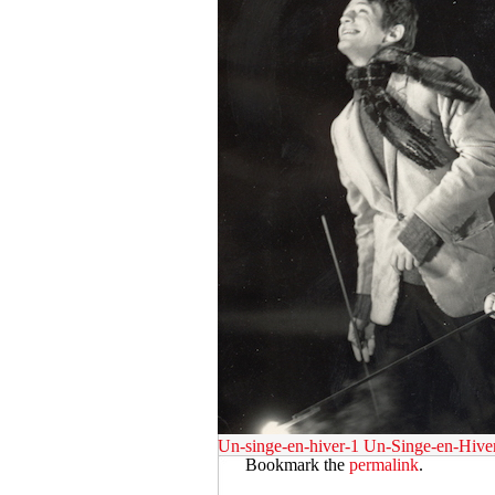
Un-singe-en-hiver-1
Un-Singe-en-Hive
Bookmark the
permalink
.