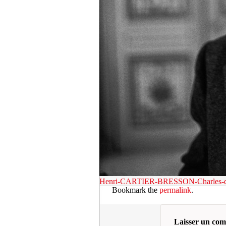
Henri-CARTIER-BRESSON-Charles-d
Bookmark the
permalink
.
Laisser un co