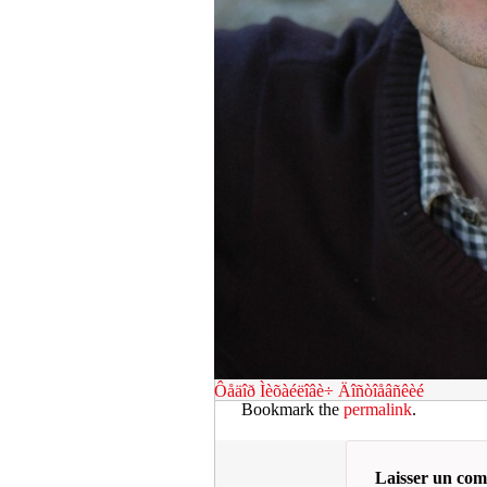
Ôåäîð Ìèõàéëîâè÷ Äîñòîåâñêèé
Bookmark the
permalink
.
Laisser un co