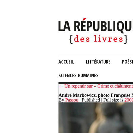
ACCUEIL
LITTÉRATURE
POÉS
SCIENCES HUMAINES
← Un repentir sur « Crime et châtiment
André Markowicz, photo François
By
Passou
| Published
| Full size is
200