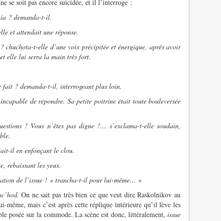
ne se soit pas encore suicidée, et il l’interroge :
nia ? demanda-t-il.
lle et attendait une réponse.
chuchota-t-elle d’une voix précipitée et énergique, après avoir
t elle lui serra la main très fort.
fait ? demanda-t-il, interrogeant plus loin.
apable de répondre. Sa petite poitrine était toute bouleversée
ions ! Vous n’êtes pas digne !… s’exclama-t-elle soudain,
ble.
ait-il en enfonçant le clou.
e, rebaissant les yeux.
ation de l’issue ! » trancha-t-il pour lui-même… »
sc’hod.
On ne sait pas très bien ce que veut dire Raskolnikov au
lui-même, mais c’est après cette réplique intérieure qu’il lève les
ible posée sur la commode. La scène est donc, littéralement,
issue