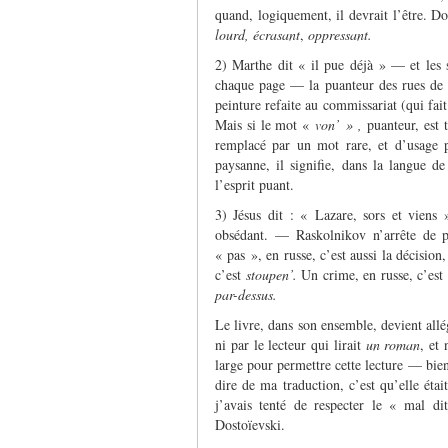
quand, logiquement, il devrait l’être. D
lourd, écrasant
,
oppressant.
2) Marthe dit « il pue déjà » — et les s
chaque page — la puanteur des rues de P
peinture refaite au commissariat (qui fa
Mais si le mot «
von’ » ,
puanteur, est 
remplacé par un mot rare, et d’usage 
paysanne, il signifie, dans la langue de
l’esprit puant.
3) Jésus dit : « Lazare, sors et viens
obsédant. — Raskolnikov n’arrête de p
« pas », en russe, c’est aussi la décision
c’est
stoupen’.
Un crime, en russe, c’est
par-dessus.
Le livre, dans son ensemble, devient allé
ni par le lecteur qui lirait
un roman
, et
large pour permettre cette lecture — bien
dire de ma traduction, c’est qu’elle ét
j’avais tenté de respecter le « mal dit
Dostoïevski.