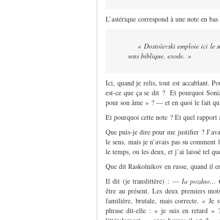
L’astérique correspond à une note en bas d
«
Dostoïevski emploie ici le 
sens biblique, exode
. »
Ici, quand je relis, tout est accablant. P
est-ce que ça se dit ? Et pourquoi Sonia
pour son âme » ? — et en quoi le fait qu’
Et pourquoi cette note ? Et quel rapport
Que puis-je dire pour me justifier ? J’ava
le sens, mais je n’avais pas su comment le
le temps, ou les deux, et j’ai laissé tel qu
Que dit Raskolnikov en russe, quand il e
Il dit (je translittère) : —
Ia pozdno… O
être au présent. Les deux premiers mots
familière, brutale, mais correcte. « Je 
phrase dit-elle : « je suis en retard » 