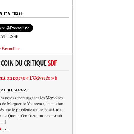
WIT’ VITESSE
’ VITESSE
 Passouline
 on porte « L’Odyssée » à
-MICHEL ROPARS
des notes accompagnant les Mémoires
 de Marguerite Yourcenar, la citation
résume le problème qui se pose à tout
r : « Quoi qu’on fasse, on reconstruit
 […]
TE
.../ ...