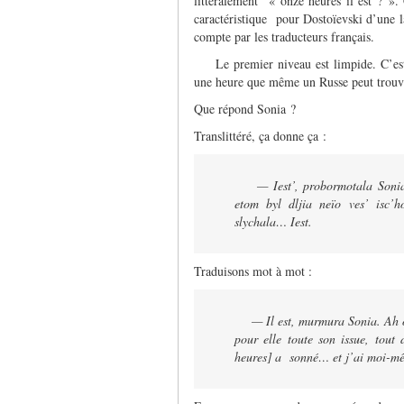
littéralement « onze heures il est ? »
caractéristique pour Dostoïevski d’une la
compte par les traducteurs français.
Le premier niveau est limpide. C’est
une heure que même un Russe peut trouver
Que répond Sonia ?
Translittéré, ça donne ça :
— Iest’, probormotala Sonia
etom byl dljia neïo ves’ isc’h
slychala… Iest.
Traduisons mot à mot :
—
Il est, murmura Sonia. Ah o
pour elle toute son issue, tout 
heures] a sonné… et j’ai moi-mê