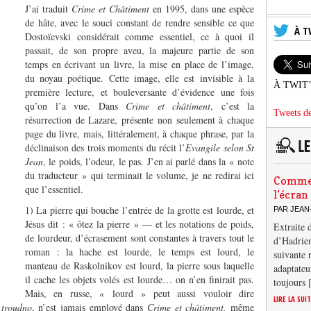
J’ai traduit
Crime et Châtiment
en 1995, dans une espèce
de hâte, avec le souci constant de rendre sensible ce que
À T
Dostoïevski considérait comme essentiel, ce à quoi il
passait, de son propre aveu, la majeure partie de son
temps en écrivant un livre, la mise en place de l’image,
du noyau poétique. Cette image, elle est invisible à la
À TWIT
première lecture, et bouleversante d’évidence une fois
qu’on l’a vue. Dans
Crime et châtiment
, c’est la
Tweets de
résurrection de Lazare, présente non seulement à chaque
page du livre, mais, littéralement, à chaque phrase, par la
déclinaison des trois moments du récit l’
Evangile selon St
Jean
, le poids, l’odeur, le pas. J’en ai parlé dans la « note
du traducteur » qui terminait le volume, je ne redirai ici
Comment
que l’essentiel.
l’écran
1) La pierre qui bouche l’entrée de la grotte est lourde, et
PAR JEAN
Jésus dit : « ôtez la pierre » — et les notations de poids,
Extraite 
de lourdeur, d’écrasement sont constantes à travers tout le
d’Hadrien
roman : la hache est lourde, le temps est lourd, le
suivante 
manteau de Raskolnikov est lourd, la pierre sous laquelle
adaptateu
il cache les objets volés est lourde… on n’en finirait pas.
toujours
Mais, en russe, « lourd » peut aussi vouloir dire
LIRE LA SUI
,
troudno
, n’est jamais employé dans
Crime et châtiment,
même