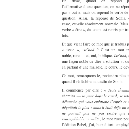
En russe, quand on répond p
l’affirmative à une question, on ne répo
pas « oui », mais on reprend le verbe de 
question. Ainsi, la réponse de Sonia, 
russe, est-elle absolument normale. Mais 
verbe « être », du coup, est repris par tr
fois.
Et que vient faire ce mot que je traduis p
« issue »,
isc’hod
? C’est un mot tr
noble, rare — et, oui, biblique.
Isc’hod
,
une façon noble de dire « solution », ou
en parlant d’une maladie, le cours, le dé
Ce mot, remarquons-le, reviendra plus t
quand il réfléchira au destin de Sonia.
Il commence par dire : «
Trois chemi
chemins —
se jeter dans le canal, se re
débauche qui vous embrume l’esprit et q
dégoûtait le plus ; mais il était déjà un s
ne pouvait pas ne pas croire que la
vraisemblable. » —
Ici, le mot russe po
l’édition Babel, j’ai, bien à tort, empl