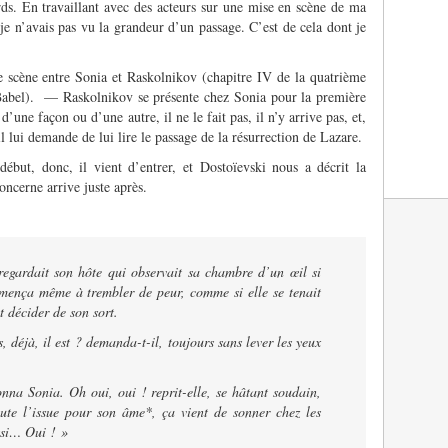
rds. En travaillant avec des acteurs sur une mise en scène de ma
je n’avais pas vu la grandeur d’un passage. C’est de cela dont je
 scène entre Sonia et Raskolnikov (chapitre IV de la quatrième
 Babel). — Raskolnikov se présente chez Sonia pour la première
 d’une façon ou d’une autre, il ne le fait pas, il n’y arrive pas, et,
il lui demande de lui lire le passage de la résurrection de Lazare.
ut, donc, il vient d’entrer, et Dostoïevski nous a décrit la
ncerne arrive juste après.
regardait son hôte qui observait sa chambre d’un œil si
ommença même à trembler de peur, comme si elle se tenait
t décider de son sort.
jà, il est ? demanda-t-il, toujours sans lever les yeux
 Sonia. Oh oui, oui ! reprit-elle, se hâtant soudain,
oute l’issue pour son âme*, ça vient de sonner chez les
ssi… Oui !
»