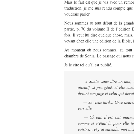
Mais le fait est que je vis avec un remo
traduction, je me suis rendu compte que 
voudrais parler.
Nous sommes au tout début de la grande
partie, p. 70 du volume II de l’édition
fois. Il veut lui dire quelque chose, mais,
voyant chez elle une édition de la Bible, 
Au moment où nous sommes, au tout déb
chambre de Sonia. Le passage qui nous co
Je le cite tel qu’il est publié.
«
Sonia, sans dire un mot, 
attentif, si peu gêné, et elle c
devant son juge et celui qui devai
— Je viens tard… Onze heures, dé
vers elle.
— Oh oui, il est, oui, marmonna
comme si c’était là pour elle t
voisins… et j’ai entendu, moi au