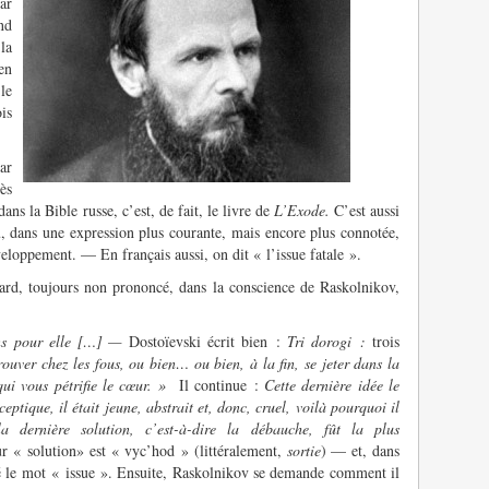
ar
nd
la
en
le
ois
ar
ès
 dans la Bible russe, c’est, de fait, le livre de
L’Exode.
C’est aussi
, dans une expression plus courante, mais encore plus connotée,
veloppement. — En français aussi, on dit « l’issue fatale ».
ard, toujours non prononcé, dans la conscience de Raskolnikov,
ns pour elle […] ­—
Dostoïevski écrit bien :
Tri dorogi :
trois
trouver chez les fous, ou bien… ou bien, à la fin, se jeter dans la
ui vous pétrifie le cœur. »
Il continue :
Cette dernière idée le
ceptique, il était jeune, abstrait et, donc, cruel, voilà pourquoi il
 dernière solution, c’est-à-dire la débauche, fût la plus
ur « solution» est « vyc’hod » (littéralement,
sortie
) — et, dans
oyé le mot « issue ». Ensuite, Raskolnikov se demande comment il