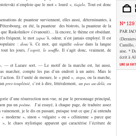
ostoïevski n’emploie que le mot « lourd »
, tiajelo.
Tout est donc
ensations de puanteur surviennent, elles aussi, déterminantes, à
N° 129 
étersbourg, en été, la puanteur des bistrots, la puanteur de la
PAR JA
it que Raskolnikov s’évanouit)… là encore, le thème est obsédant.
très fréquent, le mot
zapac’h
, odeur, n’est jamais employé. Il est
(Derniers
populaire :
douc’h.
Ce mot, qui signifie
odeur
dans la langue
Camillo, 
 tout les jours
, l’esprit, le souffle.
Il s’agit donc, vraiment, de
aise. * D
écrit à A
LIRE LA SUI
 », — et Lazare sort. — Le motif de la marche est, lui aussi,
as marcher, compte les pas d’un endroit à un autre. Mais le
, l’action. Et l’unité de mesure, le « pied »,
stopa
, ou la marche,
 un
pres-touplénié,
c’est à dire, littéralement,
un pas au-delà, ou
gorie d’une résurrection non-vue, ni par le personnage principal,
 non pas un
poème.
J’ai essayé, à chaque page, de traduire assez
 vainement, je le dis en passant, puisque tout ce que j’ai entendu
ait « moderne », sinon « vulgaire » ou « célinienne » parce que
 », le chaos stylistique apparent qui caractérise l’écriture de