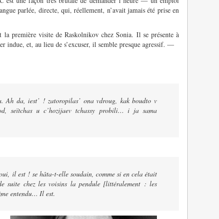
. C’est une façon très brutale de demander l’heure — un emploi
ngue parlée, directe, qui, réellement, n’avait jamais été prise en
 la première visite de Raskolnikov chez Sonia. Il se présente à
 indue, et, au lieu de s’excuser, il semble presque agressif. —
. Ah da, iest’ ! zatoropilas’ ona vdroug, kak boudto v
od, seïtchas u c’hozijaev tchassy probili… i ja sama
ui, il est ! se hâta-t-elle soudain, comme si en cela était
de suite chez les voisins la pendule [littéralement : les
me entendu… Il est.