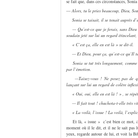
se fait que, dans ces circonstances, Sonia 
—
Alors, tu le pries beaucoup, Dieu, So
Sonia se taisait, il se tenait auprès d’e
— Qu’est-ce que je ferais, sans Dieu ? 
soudain jeté sur lui un regard étincelant, e
« C’est ça, elle en est là » se dit-il.
— Et Dieu, pour ça, qu’est-ce qu’Il te 
Sonia se tut très longuement, comme inc
par l’émotion.
—Taisez-vous ! Ne posez pas de quest
lançant sur lui un regard de colère inflexi
« Oui, oui, elle en est là ! » , se répét
— Il fait tout ! chuchota-t-elle très vit
« La voilà, l’issue ! La voilà, l’explic
Et là, « issue » c’est bien ce mot,
i
moment où il le dit, et il ne le sait pas 
yeux, regarde autour de lui, et voit la B