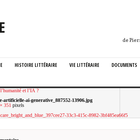
de Pier
IE
HISTOIRE LITTÉRAIRE
VIE LITTÉRAIRE
DOCUMENTS
l’humanité et l’IA ?
e-artificielle-ai-generative_887552-13906.jpg
× 351
pixels
althcare_bright_and_blue_397cee27-33c3-415c-8982-3bf485ea66f5