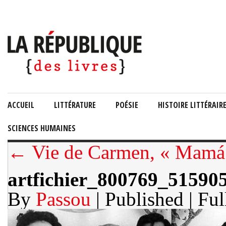
ACCUEIL
LITTÉRATURE
POÉSIE
HISTOIRE LITTÉRAIR
SCIENCES HUMAINES
← Vie de Carmen, « Mamá g
artfichier_800769_5159
By
Passou
| Published
| Ful