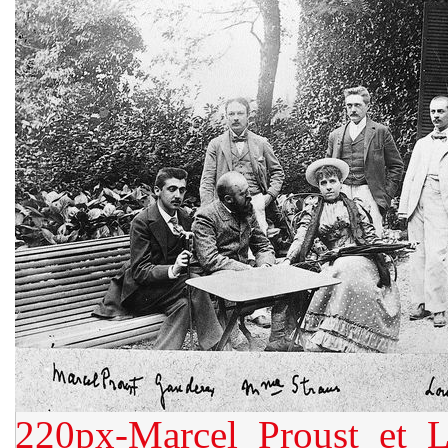
220px-Marcel_Proust_et_