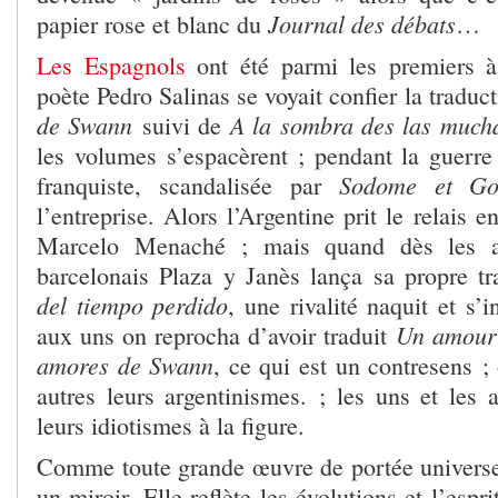
Journal des débats
papier rose et blanc du
…
Les Espagnols
ont été parmi les premiers à 
poète Pedro Salinas se voyait confier la traduc
de Swann
A la sombra des las mucha
suivi de
les volumes s’espacèrent ; pendant la guerre 
Sodome et G
franquiste, scandalisée par
l’entreprise. Alors l’Argentine prit le relais en
Marcelo Menaché ; mais quand dès les an
barcelonais Plaza y Janès lança sa propre t
del tiempo perdido
, une rivalité naquit et s’
Un amour
aux uns on reprocha d’avoir traduit
amores de Swann
, ce qui est un contresens 
autres leurs argentinismes. ; les uns et les 
leurs idiotismes à la figure.
Comme toute grande œuvre de portée universe
un miroir. Elle reflète les évolutions et l’espri