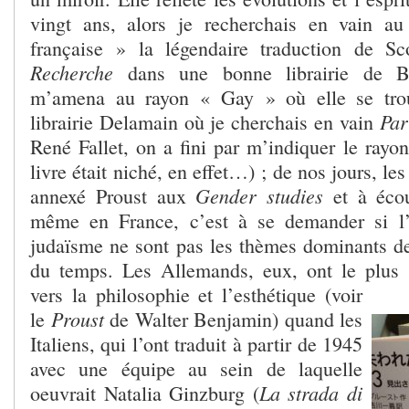
vingt ans, alors je recherchais en vain au
française » la légendaire traduction de Sc
Recherche
dans une bonne librairie de Br
m’amena au rayon « Gay » où elle se trouv
Par
librairie Delamain où je cherchais en vain
René Fallet, on a fini par m’indiquer le rayo
livre était niché, en effet…) ; de nos jours, le
Gender studies
annexé Proust aux
et à écou
même en France, c’est à se demander si l’
judaïsme ne sont pas les thèmes dominants d
du temps. Les Allemands, eux, ont le plus 
vers la
philosophie et l’esthétique (voir
Proust
le
de Walter Benjamin) quand les
Italiens, qui l’ont traduit à partir de 1945
avec une équipe au sein de laquelle
La strada di
oeuvrait Natalia Ginzburg (