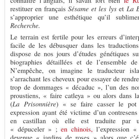
connaître l’anglais, il savait fort bien
le Ru
Sésame et les lys
La B
restituer en français
et
s’approprier une esthétique qu’il sublim
Recherche.
Le terrain est fertile pour les erreurs d’inter
facile de les débusquer dans les traductions
dispose de nos jours d’études génétiques su
biographies détaillées et de l’ensemble de
N’empêche, on imagine le traducteur isl
s’arrachant les cheveux pour essayer de rendr
trop de dommages « décaduc », l’un des n
proustiens, « faire catleya » ou alors dans l
La Prisonnière
(
) « se faire casser le pot
expression ayant été victime d’un contresens
en castillan où elle est traduite par u
« dépuceler » ;
en chinois,
l’expression «
devenue « jardins de roses » alors que c’é