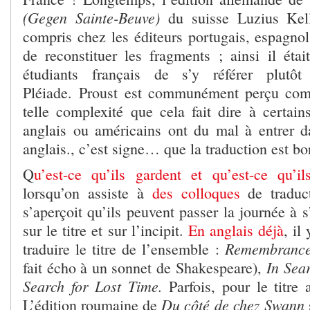
(Gegen Sainte-Beuve)
du suisse Luzius Kell
compris chez les éditeurs portugais, espagnol
de reconstituer les fragments ; ainsi il étai
étudiants français de s’y référer plutô
Pléiade. Proust est communément perçu co
telle complexité que cela fait dire à certain
anglais ou américains ont du mal à entrer 
anglais., c’est signe… que la traduction est bo
Q
u’est-ce qu’ils gardent et qu’est-ce qu’i
lorsqu’on assiste à
des colloques
de traduct
s’aperçoit qu’ils peuvent passer la journée à
sur le titre et sur l’incipit.
En anglais déjà
, il
Remembrance
traduire le titre de l’ensemble :
In Sea
fait écho à un sonnet de Shakespeare),
Search for Lost Time.
Parfois, pour le titre a
Du côté de chez Swann
L’édition roumaine de