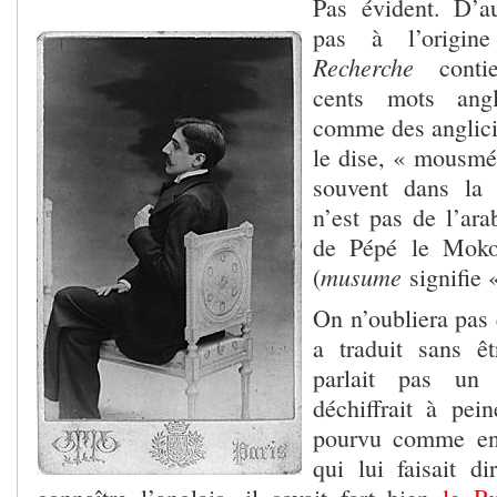
Pas évident. D’au
pas à l’origine
Recherche
cont
cents mots angl
comme des anglici
le dise, « mousmé 
souvent dans la 
n’est pas de l’ar
de Pépé le Moko
musume
(
signifie 
On n’oubliera pas
a traduit sans êt
parlait pas un 
déchiffrait à pe
pourvu comme en 
qui lui faisait d