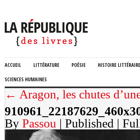
ACCUEIL
LITTÉRATURE
POÉSIE
HISTOIRE LITTÉRAIR
SCIENCES HUMAINES
← Aragon, les chutes d’un
910961_22187629_460x3
By
Passou
| Published
| Ful