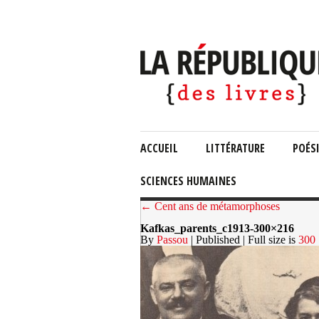
ACCUEIL
LITTÉRATURE
POÉS
SCIENCES HUMAINES
← Cent ans de métamorphoses
Kafkas_parents_c1913-300×216
By
Passou
| Published
| Full size is
300 